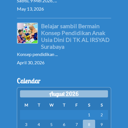
Sabtu, 9 Mei 2026, ...
May 13, 2026
Belajar sambil Bermain
Konsep Pendidikan Anak
Usia Dini Di TK AL IRSYAD
Surabaya
Konsep pendidikan ...
April 30, 2026
Calendar
August 2026
M
T
W
T
F
S
S
1
2
3
4
5
6
7
8
9