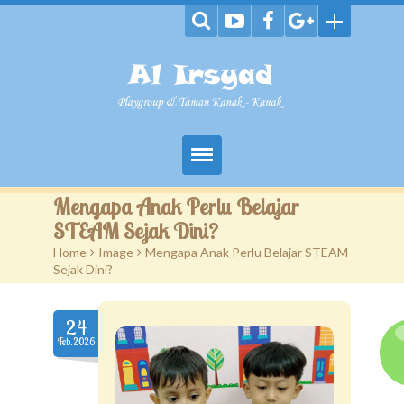
Home
Mengapa Anak Perlu Belajar
STEAM Sejak Dini?
Profil Sekolah
Home
>
Image
>
Mengapa Anak Perlu Belajar STEAM
Sejak Dini?
Program-Program
Gallery
24
Feb.2026
Blog
Contact