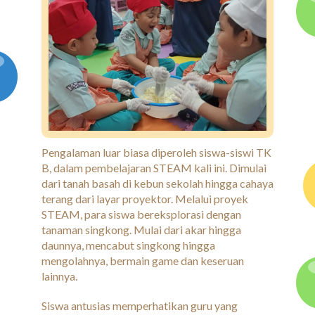
Pengalaman luar biasa diperoleh siswa-siswi TK
B, dalam pembelajaran STEAM kali ini. Dimulai
dari tanah basah di kebun sekolah hingga cahaya
terang dari layar proyektor. Melalui proyek
STEAM, para siswa bereksplorasi dengan
tanaman singkong. Mulai dari akar hingga
daunnya, mencabut singkong hingga
mengolahnya, bermain game dan keseruan
lainnya.
Siswa antusias memperhatikan guru yang