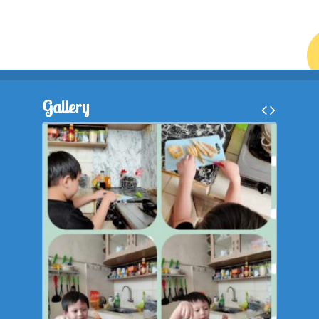
Gallery