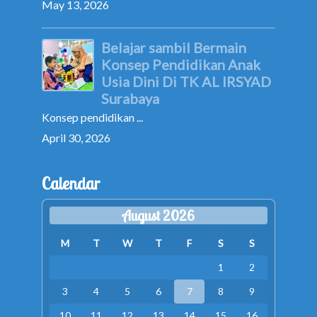
May 13, 2026
Belajar sambil Bermain
Konsep Pendidikan Anak
Usia Dini Di TK AL IRSYAD
Surabaya
Konsep pendidikan ...
April 30, 2026
Calendar
August 2026
M
T
W
T
F
S
S
1
2
3
4
5
6
7
8
9
10
11
12
13
14
15
16