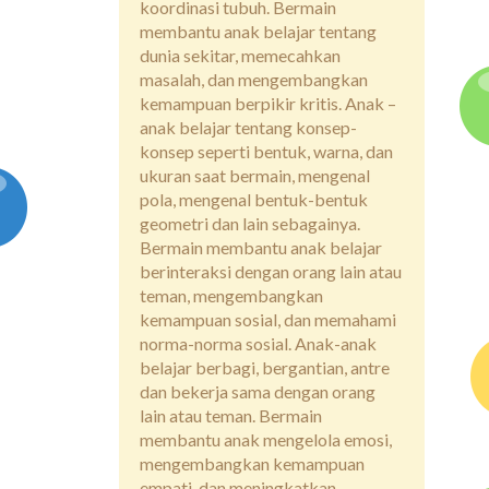
koordinasi tubuh. Bermain
membantu anak belajar tentang
dunia sekitar, memecahkan
masalah, dan mengembangkan
kemampuan berpikir kritis. Anak –
anak belajar tentang konsep-
konsep seperti bentuk, warna, dan
ukuran saat bermain, mengenal
pola, mengenal bentuk-bentuk
geometri dan lain sebagainya.
Bermain membantu anak belajar
berinteraksi dengan orang lain atau
teman, mengembangkan
kemampuan sosial, dan memahami
norma-norma sosial. Anak-anak
belajar berbagi, bergantian, antre
dan bekerja sama dengan orang
lain atau teman. Bermain
membantu anak mengelola emosi,
mengembangkan kemampuan
empati, dan meningkatkan