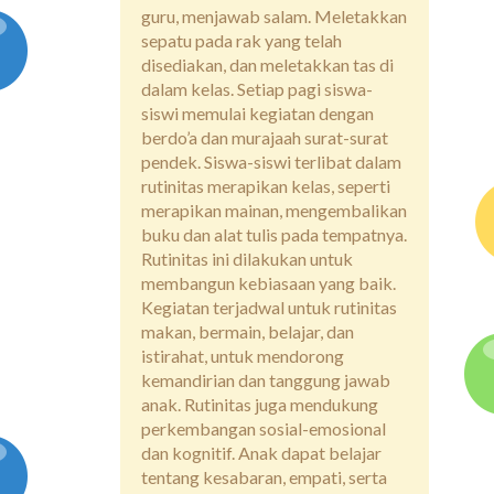
guru, menjawab salam. Meletakkan
sepatu pada rak yang telah
disediakan, dan meletakkan tas di
dalam kelas. Setiap pagi siswa-
siswi memulai kegiatan dengan
berdo’a dan murajaah surat-surat
pendek. Siswa-siswi terlibat dalam
rutinitas merapikan kelas, seperti
merapikan mainan, mengembalikan
buku dan alat tulis pada tempatnya.
Rutinitas ini dilakukan untuk
membangun kebiasaan yang baik.
Kegiatan terjadwal untuk rutinitas
makan, bermain, belajar, dan
istirahat, untuk mendorong
kemandirian dan tanggung jawab
anak. Rutinitas juga mendukung
perkembangan sosial-emosional
dan kognitif. Anak dapat belajar
tentang kesabaran, empati, serta