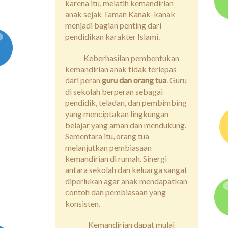
karena itu, melatih kemandirian
anak sejak Taman Kanak-kanak
menjadi bagian penting dari
pendidikan karakter Islami.
Keberhasilan pembentukan
kemandirian anak tidak terlepas
dari peran
guru dan orang tua
. Guru
di sekolah berperan sebagai
pendidik, teladan, dan pembimbing
yang menciptakan lingkungan
belajar yang aman dan mendukung.
Sementara itu, orang tua
melanjutkan pembiasaan
kemandirian di rumah. Sinergi
antara sekolah dan keluarga sangat
diperlukan agar anak mendapatkan
contoh dan pembiasaan yang
konsisten.
Kemandirian dapat mulai