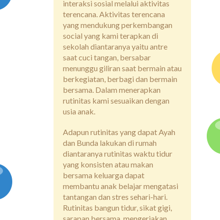
interaksi sosial melalui aktivitas
terencana. Aktivitas terencana
yang mendukung perkembangan
social yang kami terapkan di
sekolah diantaranya yaitu antre
saat cuci tangan, bersabar
menunggu giliran saat bermain atau
berkegiatan, berbagi dan bermain
bersama. Dalam menerapkan
rutinitas kami sesuaikan dengan
usia anak.
Adapun rutinitas yang dapat Ayah
dan Bunda lakukan di rumah
diantaranya rutinitas waktu tidur
yang konsisten atau makan
bersama keluarga dapat
membantu anak belajar mengatasi
tantangan dan stres sehari-hari.
Rutinitas bangun tidur, sikat gigi,
sarapan bersama, mengerjakan