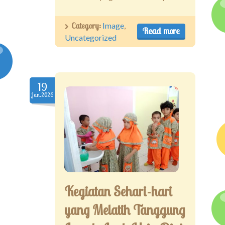
Category:
Image
,
Read more
Uncategorized
19
Jan.2026
Kegiatan Sehari-hari
yang Melatih Tanggung