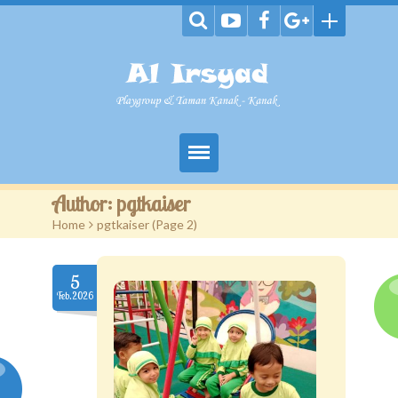
Home
Author:
pgtkaiser
Home
>
pgtkaiser
(
Page 2
)
Profil Sekolah
Program-Program
5
Feb.2026
Gallery
Blog
Contact