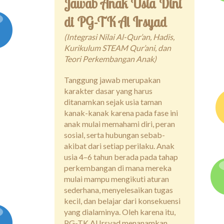
Jawab Anak Usia Dini
di PG-TK Al Irsyad
(Integrasi Nilai Al-Qur’an, Hadis,
Kurikulum STEAM Qur’ani, dan
Teori Perkembangan Anak)
Tanggung jawab merupakan
karakter dasar yang harus
ditanamkan sejak usia taman
kanak-kanak karena pada fase ini
anak mulai memahami diri, peran
sosial, serta hubungan sebab-
akibat dari setiap perilaku. Anak
usia 4–6 tahun berada pada tahap
perkembangan di mana mereka
mulai mampu mengikuti aturan
sederhana, menyelesaikan tugas
kecil, dan belajar dari konsekuensi
yang dialaminya. Oleh karena itu,
PG-TK Al Irsyad menanamkan