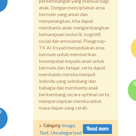
perkembangan yang esensial bagi
anak. Dengan menciptakan area
bermain yang aman dan
menyenangkan, kita dapat
membantu anak mengembangkan
kemampuan motorik, kognitif,
sosial dan emosional. Playgroup-
TK Al-Irsyad menyediakan area
bermain untuk memberikan
kesempatan kepada anak untuk
bermain dan belajar, serta dapat
membantu mereka menjadi
individu yang seimbang dan
bahagia dan membantu anak
berkembang secara optimal serta
mempersiapkan mereka untuk
masa depan yang cerah.
Category:
Image
,
Read more
Text
,
Uncategorized