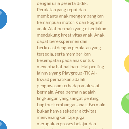
dengan usia peserta didik.
Peralatan yang tepat dan
membantu anak mengembangkan
kemampuan motorik dan kognitif
anak. Alat bermain yang disediakan
mendukung kreativitas anak. Anak
dapat bereksperimen dan
berkreasi dengan peralatan yang
tersedia, serta memberikan
kesempatan pada anak untuk
mencoba hal-hal baru. Hal penting
lainnya yang Playgroup-TK Al-
Irsyad perhatikan adalah
pengawasan terhadap anak saat
bermain.
Area bermain adalah
lingkungan yang sangat penting
bagi perkembangan anak. Bermain
bukan hanya sekedar aktivitas
menyenangkan tapi juga
merupakan proses belajar dan