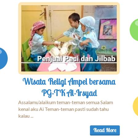
Wisata Religi Ampel bersama
PG-TK Al-Irsyad
Assalamu’alaikum teman-teman semua Salam
kenal aku Ai Teman-teman pasti sudah tahu
kalau ...
Read More