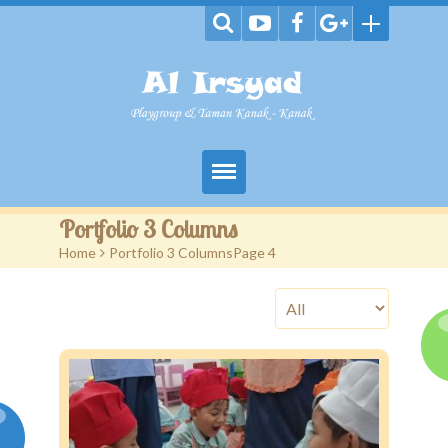
Home
Portfolio 3 Columns
Home
>
Portfolio 3 Columns
Page 4
Profil Sekolah
Program-Program
Gallery
Blog
Contact