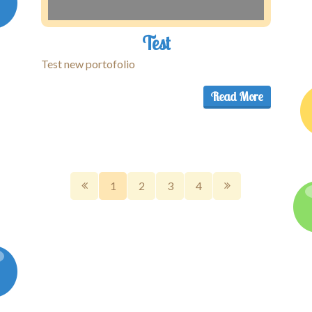
Test
Test new portofolio
Read More
1
2
3
4